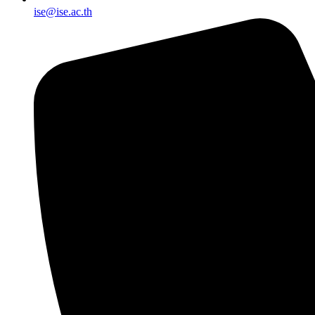
ise@ise.ac.th