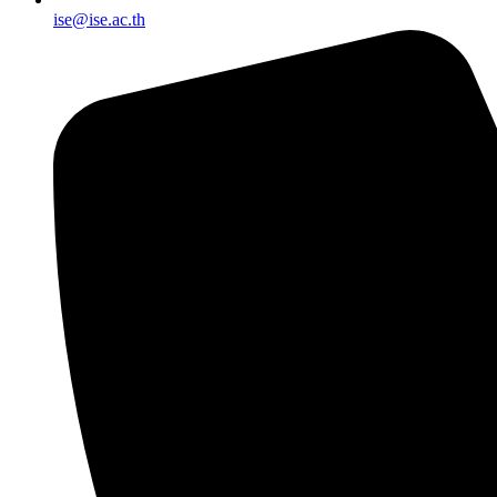
ise@ise.ac.th