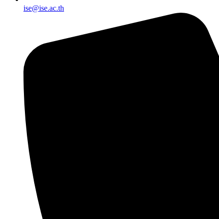
ise@ise.ac.th